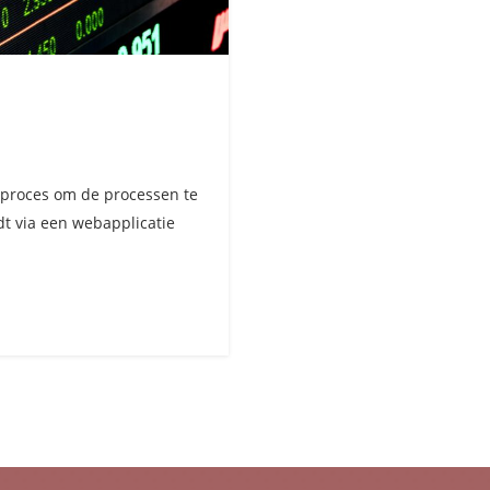
oor
utomatiseren
g proces om de processen te
dt via een webapplicatie