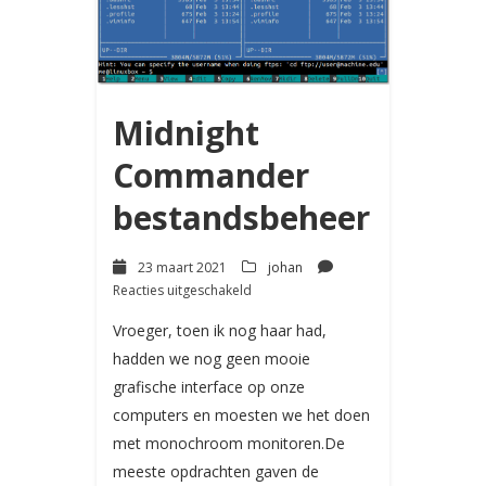
Midnight
Commander
bestandsbeheer
23 maart 2021
johan
voor
Reacties uitgeschakeld
Midnight
Commander
Vroeger, toen ik nog haar had,
bestandsbeheer
hadden we nog geen mooie
grafische interface op onze
computers en moesten we het doen
met monochroom monitoren.De
meeste opdrachten gaven de