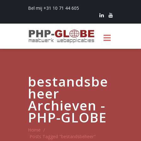
Bel mij +31 10 71 44 605
bestandsbe
heer
Archieven -
PHP-GLOBE
Home
/
Posts Tagged "bestandsbeheer"