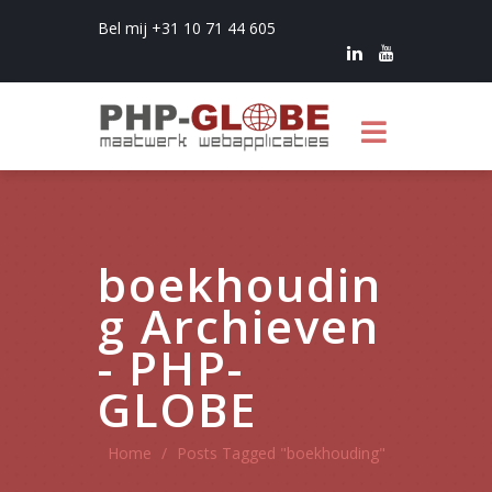
Bel mij +31 10 71 44 605
boekhoudin
g Archieven
- PHP-
GLOBE
Home
/
Posts Tagged "boekhouding"