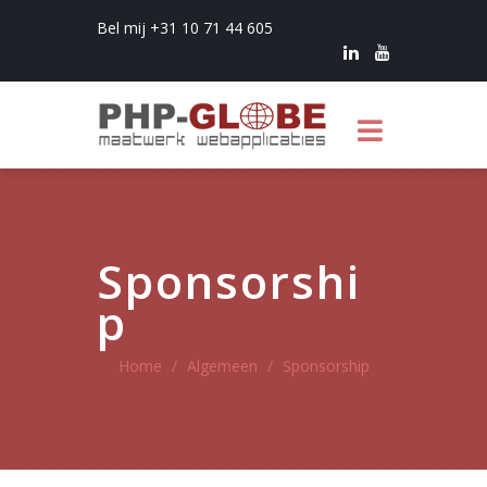
Bel mij +31 10 71 44 605
Sponsorshi
p
Home
/
Algemeen
/
Sponsorship