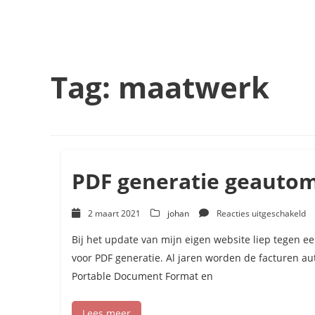
Tag:
maatwerk
PDF generatie geautom
vo
2 maart 2021
johan
Reacties uitgeschakeld
P
ge
Bij het update van mijn eigen website liep tegen e
ge
voor PDF generatie. Al jaren worden de facturen a
Portable Document Format en
Lees meer