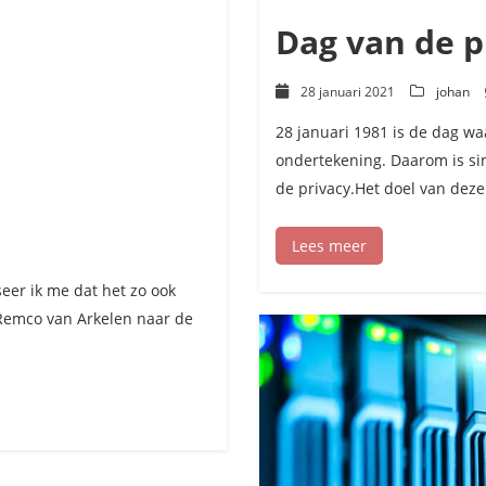
Dag van de p
28 januari 2021
johan
28 januari 1981 is de dag w
ondertekening. Daarom is si
de privacy.Het doel van deze
Lees meer
voor
Exact
koppeling
seer ik me dat het zo ook
 Remco van Arkelen naar de