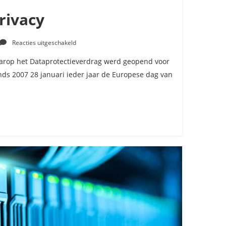
rivacy
voor
Reacties uitgeschakeld
Dag
van
aarop het Dataprotectieverdrag werd geopend voor
de
nds 2007 28 januari ieder jaar de Europese dag van
privacy