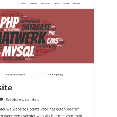
ite
voor
Reacties uitgeschakeld
Nieuwe
website
 nieuwe website update voor het eigen bedrijf
toch weer eens vernieuwen.Als het niet voor mijn