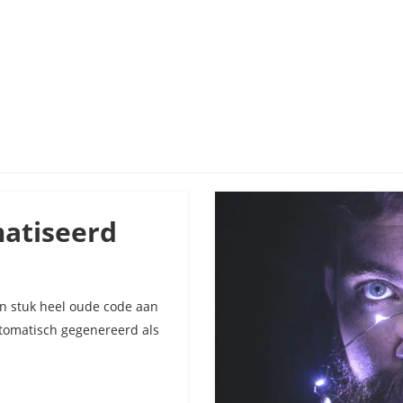
atiseerd
or
DF
neratie
en stuk heel oude code aan
automatiseerd
utomatisch gegenereerd als