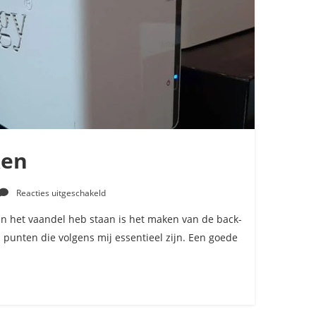
ken
voor
Reacties uitgeschakeld
Back-
up
in het vaandel heb staan is het maken van de back-
maken
l punten die volgens mij essentieel zijn. Een goede