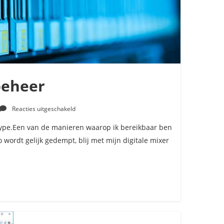
beheer
voor
Reacties uitgeschakeld
Snel,
serverbeheer
kype.Een van de manieren waarop ik bereikbaar ben
 wordt gelijk gedempt, blij met mijn digitale mixer