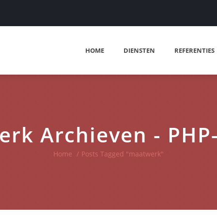
HOME
DIENSTEN
REFERENTIES
rk Archieven - PH
Home
/
Posts Tagged "maatwerk"