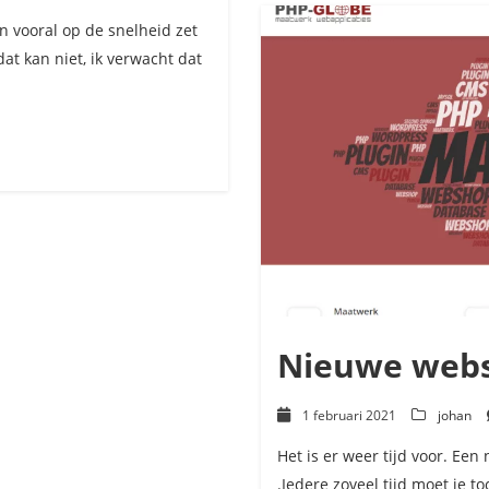
Linux
IPTables
n vooral op de snelheid zet
pocket
at kan niet, ik verwacht dat
reference
Nieuwe webs
1 februari 2021
johan
Het is er weer tijd voor. Een
.Iedere zoveel tijd moet je 