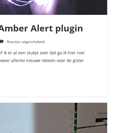
Amber Alert plugin
voor
Reacties uitgeschakeld
Ideeën
voor
 ik er al een stukje over dat ga ik hier niet
Amber
eer allerlei nieuwe ideeën voor de gister
Alert
plugin